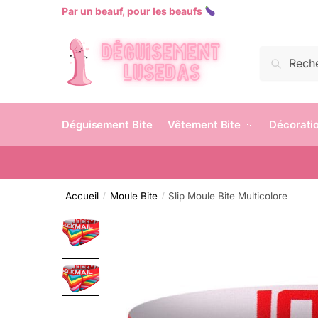
Par un beauf, pour les beaufs
Recherch
Déguisement Bite
Vêtement Bite
Décoratio
Accueil
Moule Bite
Slip Moule Bite Multicolore
/
/