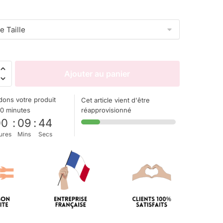
Ajouter au panier
ons votre produit
Cet article vient d'être
10 minutes
réapprovisionné
00
:
09
:
44
ures
Mins
Secs