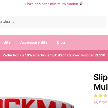
Livraison sans minimum d’achat
e
n Bite
Accessoire Bite
Blog
Réduction de 10% à partir de 50€ d’achats avec le code : ZIZI10
Sli
Mul
16.90
€