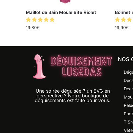
Maillot de Bain Moule Bite Violet
Bonnet B
19.80
€
19.90
€
NOS 
Dégu
Déca
Déco
Une soirée déguisée ? un EVG en
perspective ? Notre boutique de
Moul
déguisements est faite pour vous.
Pelu
Port
T Shi
Vête