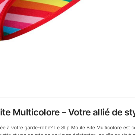
te Multicolore – Votre allié de s
e à votre garde-robe? Le Slip Moule Bite Multicolore est co
uette et une palette de couleurs éclatantes, ce slip se révèl