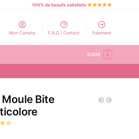
100% de beaufs satisfaits
Mon Compte
F.A.Q / Contact
Paiement
0.00
€
0
p Moule Bite
ticolore