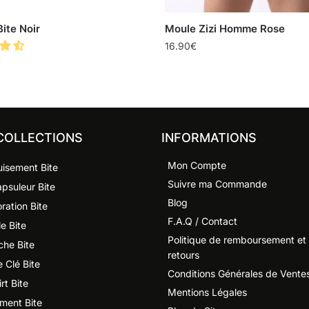
ite Noir
Moule Zizi Homme Rose
16.90
€
COLLECTIONS
INFORMATIONS
Mon Compte
isement Bite
Suivre ma Commande
psuleur Bite
Blog
ration Bite
F.A.Q / Contact
e Bite
Politique de remboursement et
che Bite
retours
e Clé Bite
Conditions Générales de Vente
rt Bite
Mentions Légales
ment Bite