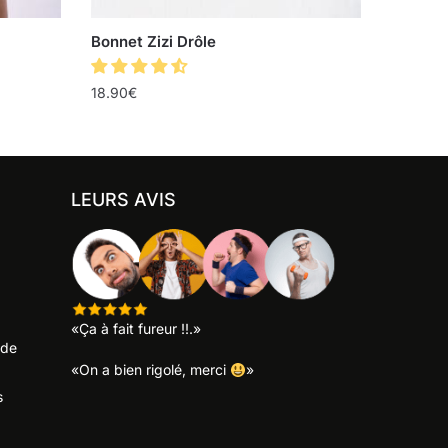
Bonnet Zizi Drôle
18.90
€
LEURS AVIS
«Ça à fait fureur !!.»
 de
«On a bien rigolé, merci
»
s