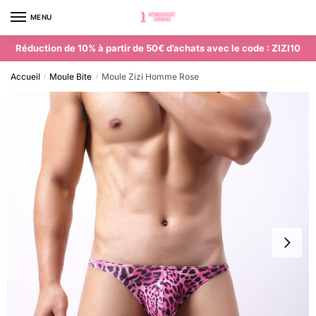
MENU
0
Réduction de 10% à partir de 50€ d’achats avec le code : ZIZI10
Accueil
Moule Bite
Moule Zizi Homme Rose
/
/