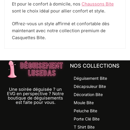
Et pour le confort à domicile, nos
Chaussons Bite
sont le choix idéal pour allier confort et style.
Offrez-vous un style affirmé et confortable dès
maintenant avec notre collection premium de
Casquettes Bite.
NOS COLLECTIONS
Déguisement Bite
Décapsuleur Bite
Une soirée déguisée ? un
EVG en perspective ? Notre
Décoration Bite
boutique de déguisements
est faite pour vous.
Moule Bite
Peluche Bite
Porte Clé Bite
T Shirt Bite