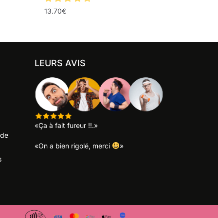
13.70
€
LEURS AVIS
«Ça à fait fureur !!.»
 de
«On a bien rigolé, merci
»
s