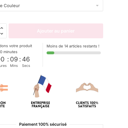
Ajouter au panier
ons votre produit
Moins de 14 articles restants !
10 minutes
00
:
09
:
45
ures
Mins
Secs
Paiement 100% sécurisé