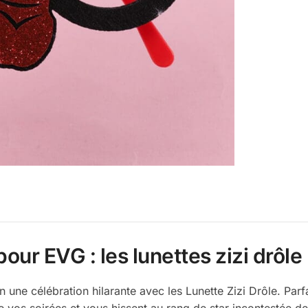
ur EVG : les lunettes zizi drôle
une célébration hilarante avec les Lunette Zizi Drôle. Parf
 de vos soirées et vous hissent au rang de star incontestée d