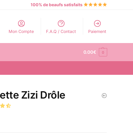
100% de beaufs satisfaits
Mon Compte
F.A.Q / Contact
Paiement
0.00
€
0
ette Zizi Drôle