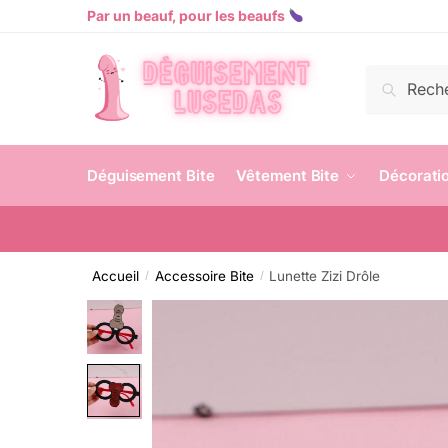
Par un beauf, pour les beaufs
Recherch
Déguisement Bite
Vêtement Bite
Décoratio
Accueil
Accessoire Bite
Lunette Zizi Drôle
/
/