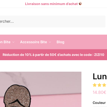
Livraison sans minimum d’achat
e
n Bite
Accessoire Bite
Blog
Réduction de 10% à partir de 50€ d’achats avec le code : ZIZI10
Lun
14.80
€
Couleur