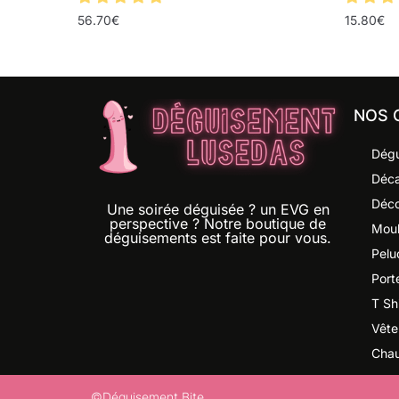
56.70
€
15.80
€
NOS 
Dégu
Déca
Déco
Une soirée déguisée ? un EVG en
perspective ? Notre boutique de
Moul
déguisements est faite pour vous.
Pelu
Port
T Shi
Vête
Chau
©Déguisement Bite