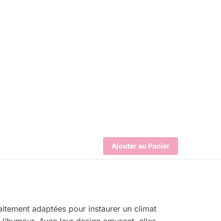
Ajouter au Panier
aitement adaptées pour instaurer un climat
e l’humour. Avec leur design amusant, elles