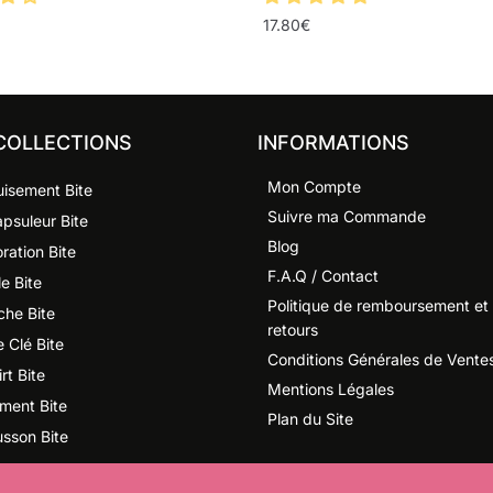
17.80
€
COLLECTIONS
INFORMATIONS
Mon Compte
isement Bite
Suivre ma Commande
psuleur Bite
Blog
ration Bite
F.A.Q / Contact
e Bite
Politique de remboursement et
che Bite
retours
e Clé Bite
Conditions Générales de Vente
rt Bite
Mentions Légales
ment Bite
Plan du Site
sson Bite