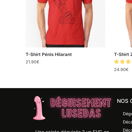
T-Shirt Pénis Hilarant
T-Shirt 
21.90
€
24.90
€
NOS 
Dégu
Déca
Déco