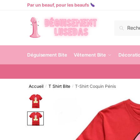
Par un beauf, pour les beaufs
Recherch
Déguisement Bite
Vêtement Bite
Décoratio
Accueil
T Shirt Bite
T-Shirt Coquin Pénis
/
/