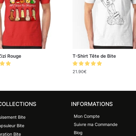
Zizi Rouge
T-Shirt Tête de Bite
21.90
€
COLLECTIONS
INFORMATIONS
Mon Compte
isement Bite
Suivre ma Commande
psuleur Bite
Blog
ration Bite