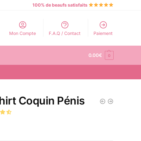
100% de beaufs satisfaits
Mon Compte
F.A.Q / Contact
Paiement
0.00
€
0
hirt Coquin Pénis