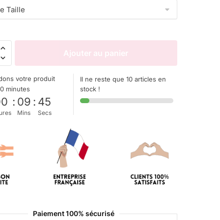
Ajouter au panier
ons votre produit
Il ne reste que 10 articles en
10 minutes
stock !
00
:
09
:
44
ures
Mins
Secs
Paiement 100% sécurisé