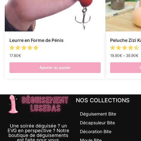
Leurre en Forme de Pénis
Peluche Zizi K
17.80
€
19.90
€
–
39.90
€
Ajouter au panier
NOS COLLECTIONS
Déguisement Bite
Décapsuleur Bite
Une soirée déguisée ? un
EVG en perspective ? Notre
Décoration Bite
boutique de déguisements
est faite pour vous.
Moule Bite